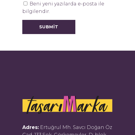
Beni yeni yazılarda e-posta ile
bilgilendir.
Adres:
Ertuğrul Mh. Savcı Doğan Öz
Cad. 133.Sok. Görkemevler, D: blok