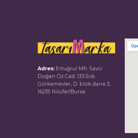
Adres:
Ertuğrul Mh. Savcı
Doğan Öz Cad. 133.Sok.
Görkemevler, D: blok daire 3,
16235 Nilüfer/Bursa