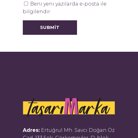
Beni yeni yazılarda e-posta ile
bilgilendir.
Adres:
Ertuğrul Mh. Savcı Doğan Öz
Cad. 133.Sok. Görkemevler, D: blok