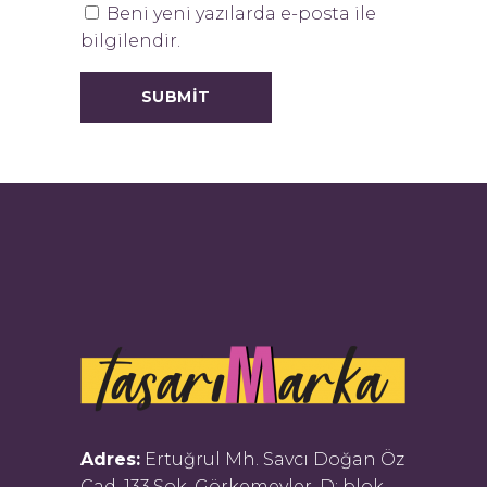
Beni yeni yazılarda e-posta ile
bilgilendir.
Adres:
Ertuğrul Mh. Savcı Doğan Öz
Cad. 133.Sok. Görkemevler, D: blok