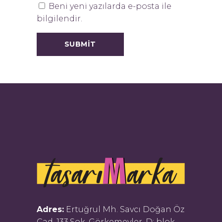
Beni yeni yazılarda e-posta ile
bilgilendir.
Adres:
Ertuğrul Mh. Savcı Doğan Öz
Cad. 133.Sok. Görkemevler, D: blok