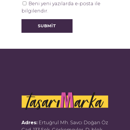
Beni yeni yazılarda e-posta ile
bilgilendir.
Adres:
Ertuğrul Mh. Savcı Doğan Öz
Cad. 133.Sok. Görkemevler, D: blok