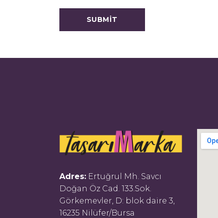
Adres:
Ertuğrul Mh. Savcı
Doğan Öz Cad. 133.Sok.
Görkemevler, D: blok daire 3,
16235 Nilüfer/Bursa