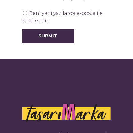
Beni yeni yazılarda e-posta ile
bilgilendir.