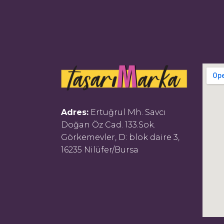
Adres:
Ertuğrul Mh. Savcı
Doğan Öz Cad. 133.Sok.
Görkemevler, D: blok daire 3,
16235 Nilüfer/Bursa