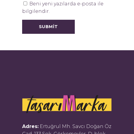
Beni yeni yazılarda e-posta ile
bilgilendir.
Adres:
Ertuğrul Mh. Savcı Doğan Öz
Cad. 133.Sok. Görkemevler, D: blok