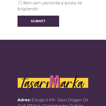
Beni yeni yazılarda e-posta ile
bilgilendir.
Adres:
Ertuğrul Mh. Savcı Doğan Öz
Cad. 133.Sok. Görkemevler, D: blok