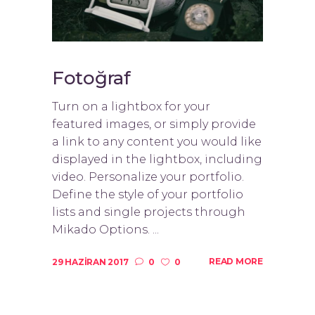
Fotoğraf
Turn on a lightbox for your
featured images, or simply provide
a link to any content you would like
displayed in the lightbox, including
video. Personalize your portfolio.
Define the style of your portfolio
lists and single projects through
Mikado Options. ...
READ MORE
29 HAZIRAN 2017
0
0