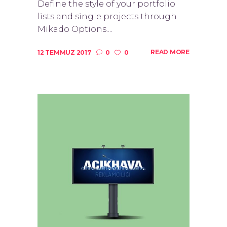
Define the style of your portfolio
lists and single projects through
Mikado Options....
READ MORE
12 TEMMUZ 2017
0
0