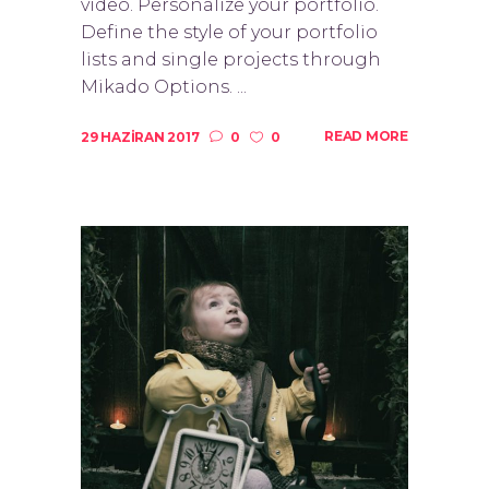
video. Personalize your portfolio.
Define the style of your portfolio
lists and single projects through
Mikado Options. ...
READ MORE
29 HAZIRAN 2017
0
0