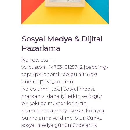
Sosyal Medya & Dijital
Pazarlama
[vc_row css = ".
vc_custom_1476343125742 {padding-
top: 7px! önemli; dolgu alt: 8px!
önemli;}"] [vc_column]
[vc_column_text] Sosyal medya
markanızı daha iyi, etkin ve özgür
bir şekilde müşterilerinizin
hizmetine sunmaya ve sizi kolayca
bulmalarına yardımcı olur. Çünkü
sosyal medya günümüzde artık