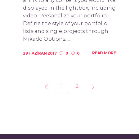
a link to any content you would like
displayed in the lightbox, including
video. Personalize your portfolio.
Define the style of your portfolio
lists and single projects through
Mikado Options. ...
READ MORE
29 HAZIRAN 2017
0
0
1
2