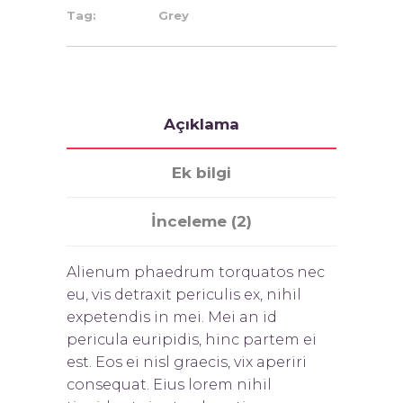
Tag:
Grey
Açıklama
Ek bilgi
İnceleme (2)
Alienum phaedrum torquatos nec
eu, vis detraxit periculis ex, nihil
expetendis in mei. Mei an id
pericula euripidis, hinc partem ei
est. Eos ei nisl graecis, vix aperiri
consequat. Eius lorem nihil