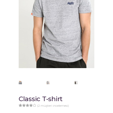
Classic T-shirt
(
2
müşteri incelemesi)
2
müşteri