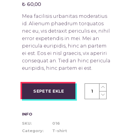
puanına
₺
60,00
dayanarak
5
üzerinden
Mea facilisis urbanitas moderatius
4.00
puan
aldı
id. Alienum phaedrum torquatos
nec eu, vis detraxit periculis ex, nihil
error expetendis in mei. Mei an
pericula euripidis, hinc an partem
ei est. Eos ei nisl graecis, vix aperiri
consequat an. Tied an hinc pericula
euripidis, hinc partem ei est.
SEPETE EKLE
INFO
SKU:
016
Category:
T-shirt