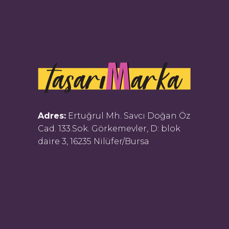
Adres:
Ertuğrul Mh. Savcı Doğan Öz
Cad. 133.Sok. Görkemevler, D: blok
daire 3, 16235 Nilüfer/Bursa