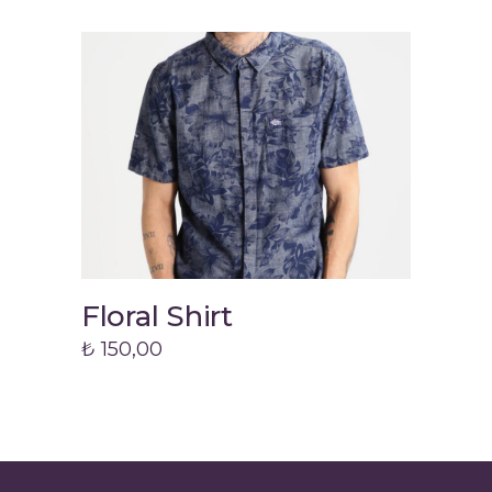
Floral Shirt
Lon
Add to cart
₺
150,00
₺
10