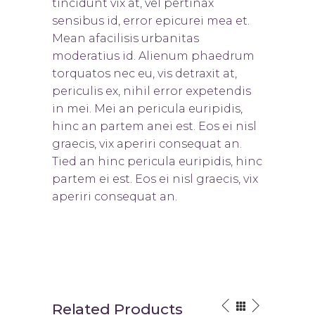
tincidunt vix at, vel pertinax
sensibus id, error epicurei mea et.
Mean afacilisis urbanitas
moderatius id. Alienum phaedrum
torquatos nec eu, vis detraxit at,
periculis ex, nihil error expetendis
in mei. Mei an pericula euripidis,
hinc an partem anei est. Eos ei nisl
graecis, vix aperiri consequat an.
Tied an hinc pericula euripidis, hinc
partem ei est. Eos ei nisl graecis, vix
aperiri consequat an.
Related Products