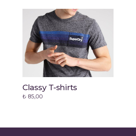
Classy T-shirts
Flo
Add to cart
₺
85,00
₺
150