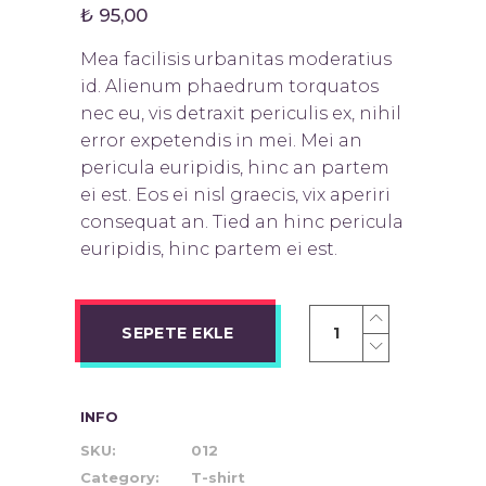
puanına
₺
95,00
dayanarak
5
üzerinden
Mea facilisis urbanitas moderatius
4.00
puan
aldı
id. Alienum phaedrum torquatos
nec eu, vis detraxit periculis ex, nihil
error expetendis in mei. Mei an
pericula euripidis, hinc an partem
ei est. Eos ei nisl graecis, vix aperiri
consequat an. Tied an hinc pericula
euripidis, hinc partem ei est.
SEPETE EKLE
INFO
SKU:
012
Category:
T-shirt