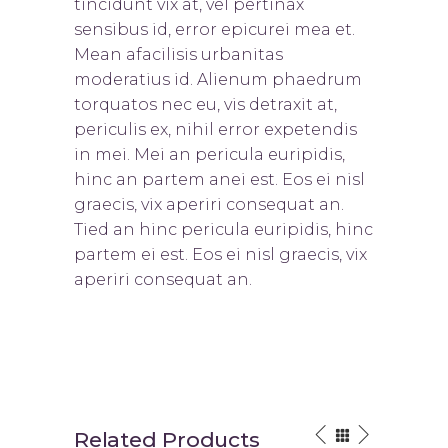
tincidunt vix at, vel pertinax
sensibus id, error epicurei mea et.
Mean afacilisis urbanitas
moderatius id. Alienum phaedrum
torquatos nec eu, vis detraxit at,
periculis ex, nihil error expetendis
in mei. Mei an pericula euripidis,
hinc an partem anei est. Eos ei nisl
graecis, vix aperiri consequat an.
Tied an hinc pericula euripidis, hinc
partem ei est. Eos ei nisl graecis, vix
aperiri consequat an.
Related Products