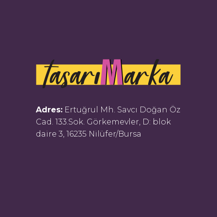
Adres:
Ertuğrul Mh. Savcı Doğan Öz
Cad. 133.Sok. Görkemevler, D: blok
daire 3, 16235 Nilüfer/Bursa