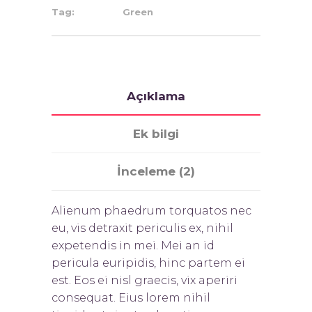
Tag:
Green
Açıklama
Ek bilgi
İnceleme (2)
Alienum phaedrum torquatos nec
eu, vis detraxit periculis ex, nihil
expetendis in mei. Mei an id
pericula euripidis, hinc partem ei
est. Eos ei nisl graecis, vix aperiri
consequat. Eius lorem nihil