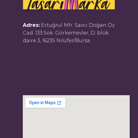
Adres:
Ertuğrul Mh. Savcı Doğan Öz
Cad. 133.Sok. Görkemevler, D: blok
daire 3, 16235 Nilüfer/Bursa