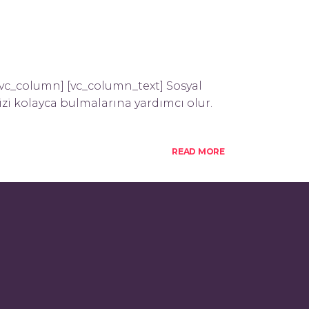
 [vc_column] [vc_column_text] Sosyal
izi kolayca bulmalarına yardımcı olur.
READ MORE