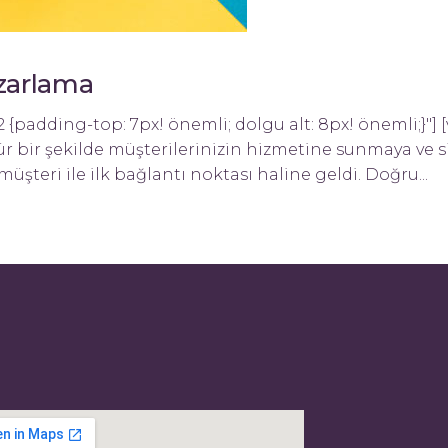
azarlama
2 {padding-top: 7px! önemli; dolgu alt: 8px! önemli;}"]
r bir şekilde müşterilerinizin hizmetine sunmaya ve s
teri ile ilk bağlantı noktası haline geldi. Doğru...