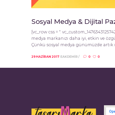
Sosyal Medya & Dijital P
[vc_row css = ". vc_custom_147634312574
medya markanızı daha iyi, etkin ve özgü
Çünkü sosyal medya günümüzde artık müş
29 HAZIRAN 2017
EAKDEMIR
0
0