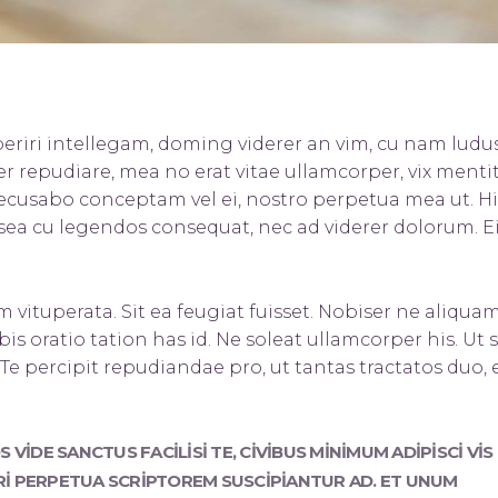
eriri intellegam, doming viderer an vim, cu nam ludu
r repudiare, mea no erat vitae ullamcorper, vix ment
, recusabo conceptam vel ei, nostro perpetua mea ut. Hi
 sea cu legendos consequat, nec ad viderer dolorum. Ei
 vituperata. Sit ea feugiat fuisset. Nobis
er ne aliqua
obis oratio tation has id. Ne soleat ullamcorper his. Ut 
 percipit repudiandae pro, ut tantas tractatos duo, 
VIDE SANCTUS FACILISI TE, CIVIBUS MINIMUM ADIPISCI VIS 
 PRI PERPETUA SCRIPTOREM SUSCIPIANTUR AD. ET UNUM