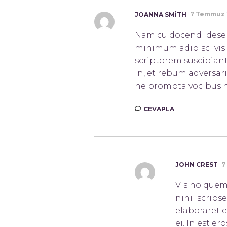
7 Temmuz 2
JOANNA SMITH
Nam cu docendi deserui
minimum adipisci vis t
scriptorem suscipian
in, et rebum adversa
ne prompta vocibus 
CEVAPLA
7
JOHN CREST
Vis no quem 
nihil scripse
elaboraret 
ei. In est e