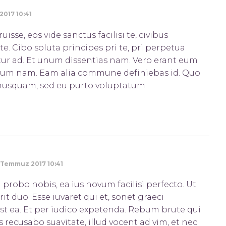
017 10:41
sse, eos vide sanctus facilisi te, civibus
e. Cibo soluta principes pri te, pri perpetua
tur ad. Et unum dissentias nam. Vero erant eum
rium nam. Eam alia commune definiebas id. Quo
nusquam, sed eu purto voluptatum.
 Temmuz 2017 10:41
probo nobis, ea ius novum facilisi perfecto. Ut
rit duo. Esse iuvaret qui et, sonet graeci
est ea. Et per iudico expetenda. Rebum brute qui
ros recusabo suavitate, illud vocent ad vim, et nec