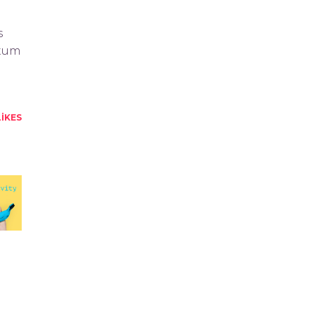
s
itum
LIKES