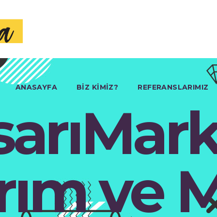
ANASAYFA
BIZ KIMIZ?
REFERANSLARIMIZ
sarıMark
rım ve 