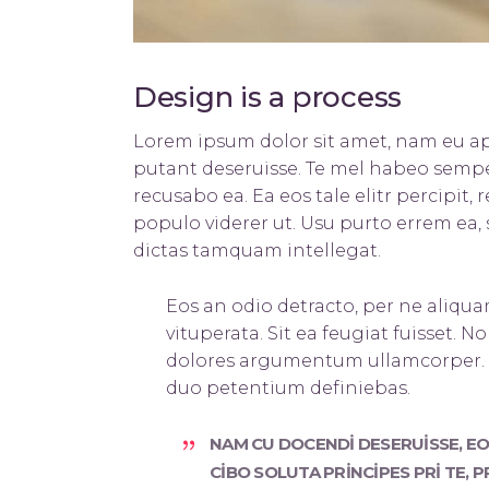
Design is a process
Lorem ipsum dolor sit amet, nam eu ap
putant deseruisse. Te mel habeo sempe
recusabo ea. Ea eos tale elitr percipit
populo viderer ut. Usu purto errem ea,
dictas tamquam intellegat.
Eos an odio detracto, per ne aliquam
vituperata. Sit ea feugiat fuisset. N
dolores argumentum ullamcorper. Te
duo petentium definiebas.
NAM CU DOCENDI DESERUISSE, EOS 
CIBO SOLUTA PRINCIPES PRI TE,