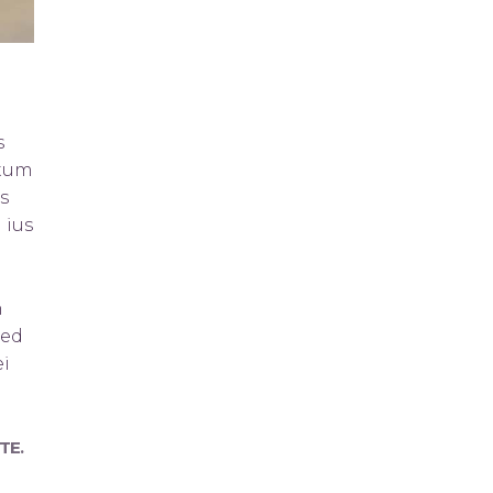
s
itum
s
 ius
m
sed
ei
TE.