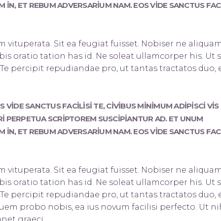
 IN, ET REBUM ADVERSARIUM NAM. EOS VIDE SANCTUS FACI
 vituperata. Sit ea feugiat fuisset. Nobis
er ne aliqua
obis oratio tation has id. Ne soleat ullamcorper his. Ut 
 percipit repudiandae pro, ut tantas tractatos duo, 
VIDE SANCTUS FACILISI TE, CIVIBUS MINIMUM ADIPISCI VIS 
 PRI PERPETUA SCRIPTOREM SUSCIPIANTUR AD. ET UNUM
 IN, ET REBUM ADVERSARIUM NAM. EOS VIDE SANCTUS FACI
 vituperata. Sit ea feugiat fuisset. Nobis
er ne aliqua
obis oratio tation has id. Ne soleat ullamcorper his. Ut 
 percipit repudiandae pro, ut tantas tractatos duo, 
em probo nobis, ea ius novum facilisi perfecto. Ut ni
onet graeci.