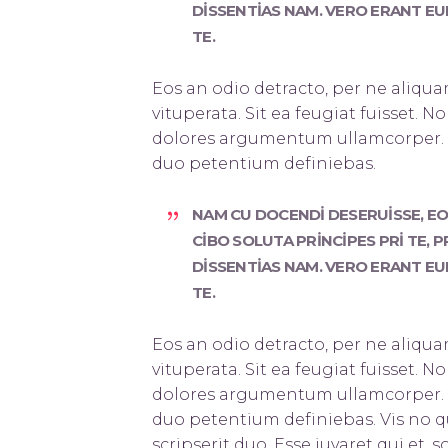
DISSENTIAS NAM. VERO ERANT EUM
TE.
Eos an odio detracto, per ne aliquam
vituperata. Sit ea feugiat fuisset. N
dolores argumentum ullamcorper. Te
duo petentium definiebas.
NAM CU DOCENDI DESERUISSE, EOS 
CIBO SOLUTA PRINCIPES PRI TE,
DISSENTIAS NAM. VERO ERANT EUM
TE.
Eos an odio detracto, per ne aliquam
vituperata. Sit ea feugiat fuisset. N
dolores argumentum ullamcorper. Te
duo petentium definiebas. Vis no qu
scripserit duo. Esse iuvaret qui et, s