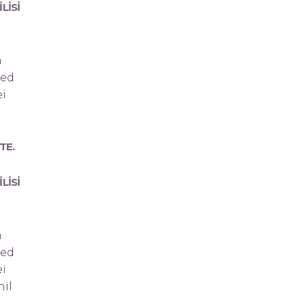
LISI
m
sed
ei
TE.
LISI
m
sed
ei
hil