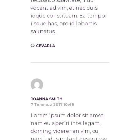
recusabo suavitate, illud
vocent ad vim, et nec duis
idque constituam. Ea tempor
iisque has, pro id lobortis
salutatus.
CEVAPLA
JOANNA SMITH
7 Temmuz 2017 10:49
Lorem ipsum dolor sit amet,
nam eu aperiri intellegam,
doming viderer an vim, cu
nam ludus putant deseruisse.