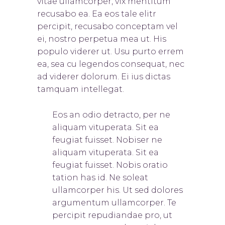
vitae ullamcorper, vix mentitum
recusabo ea. Ea eos tale elitr
percipit, recusabo conceptam vel
ei, nostro perpetua mea ut. His
populo viderer ut. Usu purto errem
ea, sea cu legendos consequat, nec
ad viderer dolorum. Ei ius dictas
tamquam intellegat.
Eos an odio detracto, per ne
aliquam vituperata. Sit ea
feugiat fuisset. Nobis
er ne
aliquam vituperata. Sit ea
feugiat fuisset. Nobis oratio
tation has id. Ne soleat
ullamcorper his. Ut sed dolores
argumentum ullamcorper. Te
percipit repudiandae pro, ut