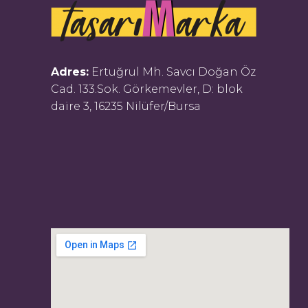
Adres:
Ertuğrul Mh. Savcı Doğan Öz
Cad. 133.Sok. Görkemevler, D: blok
daire 3, 16235 Nilüfer/Bursa