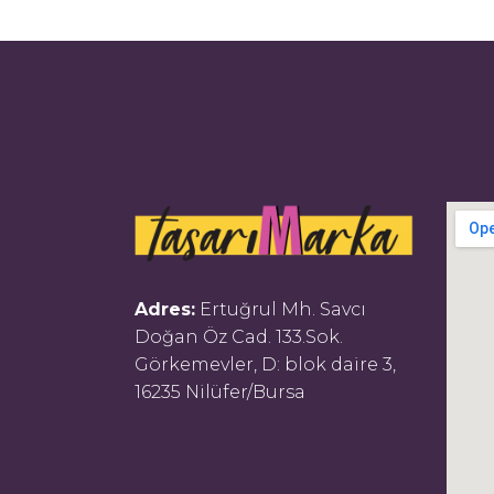
Adres:
Ertuğrul Mh. Savcı
Doğan Öz Cad. 133.Sok.
Görkemevler, D: blok daire 3,
16235 Nilüfer/Bursa