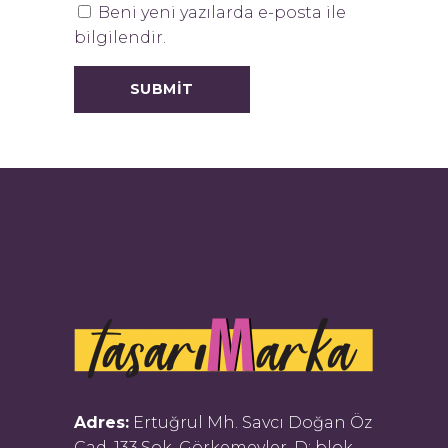
Beni yeni yazılarda e-posta ile
bilgilendir.
Adres:
Ertuğrul Mh. Savcı Doğan Öz
Cad. 133.Sok. Görkemevler, D: blok