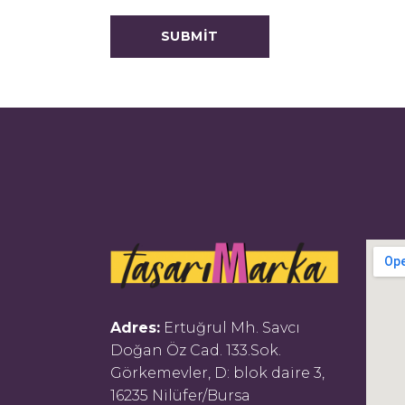
Adres:
Ertuğrul Mh. Savcı
Doğan Öz Cad. 133.Sok.
Görkemevler, D: blok daire 3,
16235 Nilüfer/Bursa