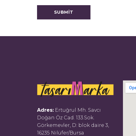
Adres:
Ertuğrul Mh. Savcı
Doğan Öz Cad. 133.Sok.
Görkemevler, D: blok daire 3,
16235 Nilüfer/Bursa