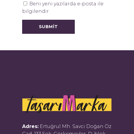
Beni yeni yazılarda e-posta ile
bilgilendir.
Adres:
Ertuğrul Mh. Savcı Doğan Öz
Cad. 133.Sok. Görkemevler, D: blok