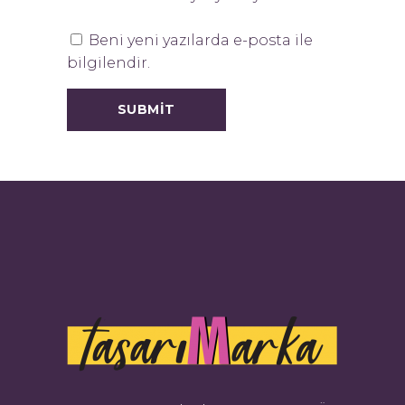
Beni yeni yazılarda e-posta ile
bilgilendir.