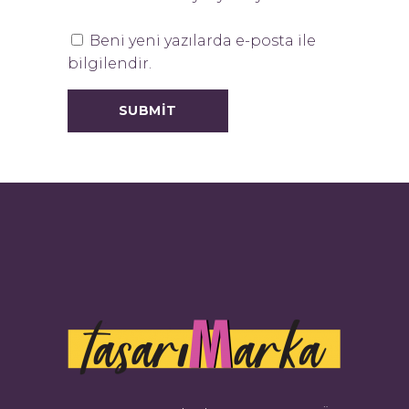
Beni yeni yazılarda e-posta ile
bilgilendir.