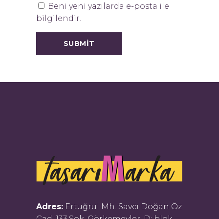
Beni yeni yazılarda e-posta ile
bilgilendir.
Adres:
Ertuğrul Mh. Savcı Doğan Öz
Cad. 133.Sok. Görkemevler, D: blok