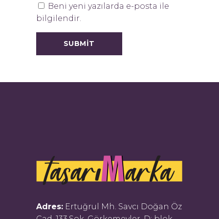
Beni yeni yazılarda e-posta ile
bilgilendir.
Adres:
Ertuğrul Mh. Savcı Doğan Öz
Cad. 133.Sok. Görkemevler, D: blok