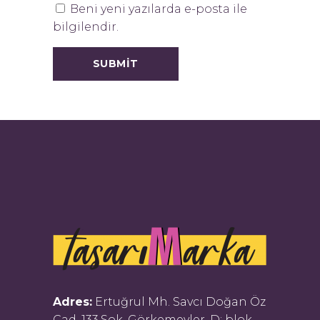
Beni yeni yazılarda e-posta ile
bilgilendir.
Adres:
Ertuğrul Mh. Savcı Doğan Öz
Cad. 133.Sok. Görkemevler, D: blok