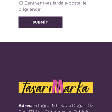
Beni yeni yazılarda e-posta ile
bilgilendir.
Adres:
Ertuğrul Mh. Savcı Doğan Öz
Cad. 133.Sok. Görkemevler, D: blok