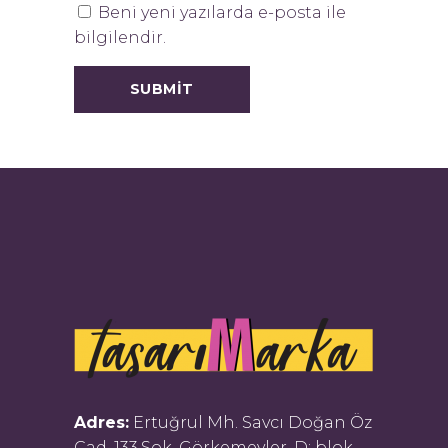
Beni yeni yazılarda e-posta ile
bilgilendir.
Adres:
Ertuğrul Mh. Savcı Doğan Öz
Cad. 133.Sok. Görkemevler, D: blok