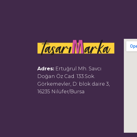
Adres:
Ertuğrul Mh. Savcı
Doğan Öz Cad. 133.Sok.
Görkemevler, D: blok daire 3,
16235 Nilüfer/Bursa