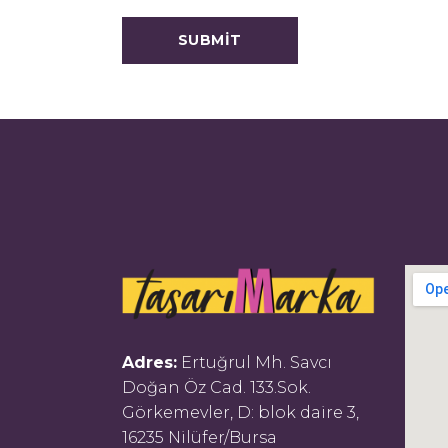
Adres:
Ertuğrul Mh. Savcı
Doğan Öz Cad. 133.Sok.
Görkemevler, D: blok daire 3,
16235 Nilüfer/Bursa