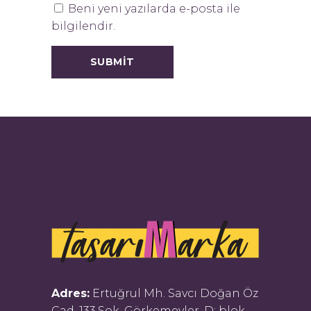
Beni yeni yazılarda e-posta ile
bilgilendir.
Adres:
Ertuğrul Mh. Savcı Doğan Öz
Cad. 133.Sok. Görkemevler, D: blok