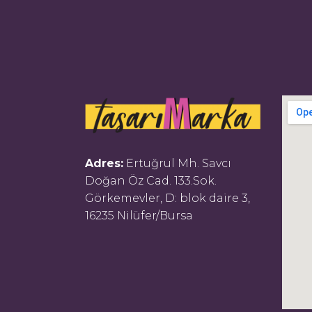
Adres:
Ertuğrul Mh. Savcı
Doğan Öz Cad. 133.Sok.
Görkemevler, D: blok daire 3,
16235 Nilüfer/Bursa