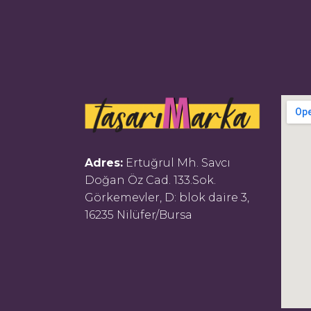
Adres:
Ertuğrul Mh. Savcı
Doğan Öz Cad. 133.Sok.
Görkemevler, D: blok daire 3,
16235 Nilüfer/Bursa