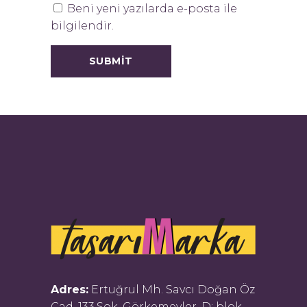
Beni yeni yazılarda e-posta ile
bilgilendir.
Adres:
Ertuğrul Mh. Savcı Doğan Öz
Cad. 133.Sok. Görkemevler, D: blok