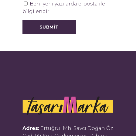
Beni yeni yazılarda e-posta ile
bilgilendir.
Adres:
Ertuğrul Mh. Savcı Doğan Öz
Cad. 133.Sok. Görkemevler, D: blok