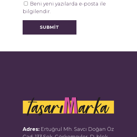
Beni yeni yazılarda e-posta ile
bilgilendir.
Adres:
Ertuğrul Mh. Savcı Doğan Öz
Cad. 133.Sok. Görkemevler, D: blok