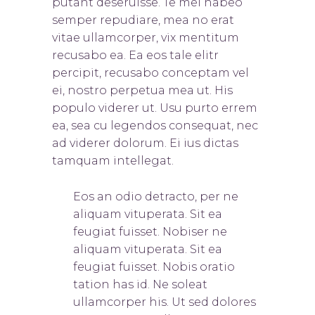
putant deseruisse. Te mel habeo
semper repudiare, mea no erat
vitae ullamcorper, vix mentitum
recusabo ea. Ea eos tale elitr
percipit, recusabo conceptam vel
ei, nostro perpetua mea ut. His
populo viderer ut. Usu purto errem
ea, sea cu legendos consequat, nec
ad viderer dolorum. Ei ius dictas
tamquam intellegat.
Eos an odio detracto, per ne
aliquam vituperata. Sit ea
feugiat fuisset. Nobis
er ne
aliquam vituperata. Sit ea
feugiat fuisset. Nobis oratio
tation has id. Ne soleat
ullamcorper his. Ut sed dolores