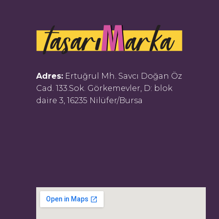
Adres:
Ertuğrul Mh. Savcı Doğan Öz
Cad. 133.Sok. Görkemevler, D: blok
daire 3, 16235 Nilüfer/Bursa