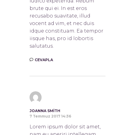
iudico expetenda. Rebum
brute qui ei. In est eros
recusabo suavitate, illud
vocent ad vim, et nec duis
idque constituam. Ea tempor
iisque has, pro id lobortis
salutatus.
CEVAPLA
JOANNA SMITH
7 Temmuz 2017 14:36
Lorem ipsum dolor sit amet,
nam eu aperiri intellegam,