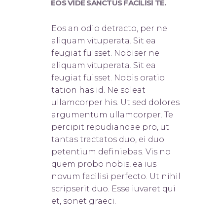
EOS VIDE SANCTUS FACILISI TE.
Eos an odio detracto, per ne
aliquam vituperata. Sit ea
feugiat fuisset. Nobis
er ne
aliquam vituperata. Sit ea
feugiat fuisset. Nobis oratio
tation has id. Ne soleat
ullamcorper his. Ut sed dolores
argumentum ullamcorper. Te
percipit repudiandae pro, ut
tantas tractatos duo, ei duo
petentium definiebas. Vis no
quem probo nobis, ea ius
novum facilisi perfecto. Ut nihil
scripserit duo. Esse iuvaret qui
et, sonet graeci.