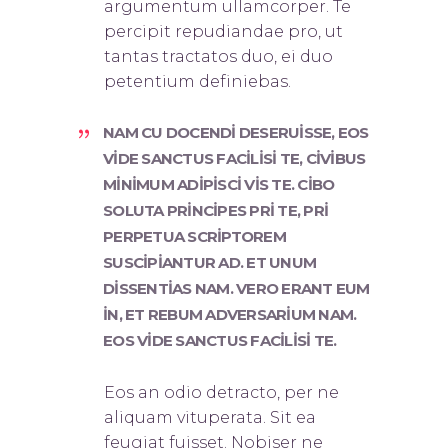
argumentum ullamcorper. Te
percipit repudiandae pro, ut
tantas tractatos duo, ei duo
petentium definiebas.
NAM CU DOCENDI DESERUISSE, EOS
VIDE SANCTUS FACILISI TE, CIVIBUS
MINIMUM ADIPISCI VIS TE. CIBO
SOLUTA PRINCIPES PRI TE, PRI
PERPETUA SCRIPTOREM
SUSCIPIANTUR AD. ET UNUM
DISSENTIAS NAM. VERO ERANT EUM
IN, ET REBUM ADVERSARIUM NAM.
EOS VIDE SANCTUS FACILISI TE.
Eos an odio detracto, per ne
aliquam vituperata. Sit ea
feugiat fuisset. Nobis
er ne